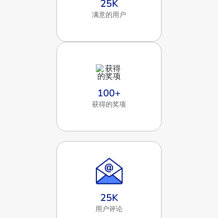
25
K
满意的用户
100
+
获得的奖项
25
K
用户评论