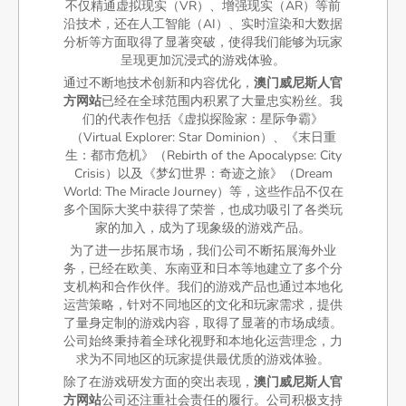
不仅精通虚拟现实（VR）、增强现实（AR）等前
沿技术，还在人工智能（AI）、实时渲染和大数据
分析等方面取得了显著突破，使得我们能够为玩家
呈现更加沉浸式的游戏体验。
通过不断地技术创新和内容优化，
澳门威尼斯人官
方网站
已经在全球范围内积累了大量忠实粉丝。我
们的代表作包括《虚拟探险家：星际争霸》
（Virtual Explorer: Star Dominion）、《末日重
生：都市危机》（Rebirth of the Apocalypse: City
Crisis）以及《梦幻世界：奇迹之旅》（Dream
World: The Miracle Journey）等，这些作品不仅在
多个国际大奖中获得了荣誉，也成功吸引了各类玩
家的加入，成为了现象级的游戏产品。
为了进一步拓展市场，我们公司不断拓展海外业
务，已经在欧美、东南亚和日本等地建立了多个分
支机构和合作伙伴。我们的游戏产品也通过本地化
运营策略，针对不同地区的文化和玩家需求，提供
了量身定制的游戏内容，取得了显著的市场成绩。
公司始终秉持着全球化视野和本地化运营理念，力
求为不同地区的玩家提供最优质的游戏体验。
除了在游戏研发方面的突出表现，
澳门威尼斯人官
方网站
公司还注重社会责任的履行。公司积极支持