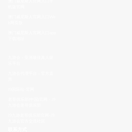
澳门威尼斯人官网入口手
机版官网
澳门威尼斯人官网入口We
b网页版
澳门威尼斯人官网入口app
下载地址
九游会 - 亚洲最佳真人娱
乐平台
九游会代理平台 - 官方直
营
J9国际站-官网
老哥俱乐部(中国)官网 - J9
九游会老哥俱乐部
J9九游老哥俱乐部官网-J9
九游会官方交流社区
联系方式