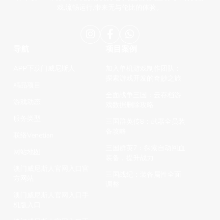
戏,流畅运行,带来无与伦比的体验。
导航
项目案例
APP下载门威尼斯人
加入单机游戏制作团队：
探索游戏开发的奇妙之旅
精品项目
全面战争三国：云存档游
游戏动态
戏数据删除攻略
服务类型
三国群英传8：武器全员装
备攻略
联络Venetian
三国群英7：探索自动回血
网站地图
装备，提升战力
澳门威尼斯人官网入口官
三国战纪：装备属性全面
方网站
调整
澳门威尼斯人官网入口手
机版入口