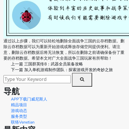
通过以上步骤，我们可以轻松地删除全面战争三国的云存档数据。删
除云存档数据可以为重新开始游戏或释放存储空间提供便利。请注
意，删除云存档数据后将无法恢复，所以在删除之前请确保备份了重
要的存档数据。希望本文对广大全面战争三国玩家有所帮助！
上一篇
三国群英传8：武器全员装备攻略
下一篇
加入单机游戏制作团队：探索游戏开发的奇妙之旅
导航
APP下载门威尼斯人
精品项目
游戏动态
服务类型
联络Venetian