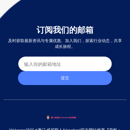
订阅我们的邮箱
及时获取最新资讯与专属优惠。加入我们，探索行业动态，共享
成长旅程。
提交