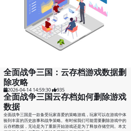
全面战争三国：云存档游戏数据删
除攻略
2026-04-14 14:59:30
935
全面战争三国云存档如何删除游戏
数据
全面战争三国是一款备受玩家喜爱的策略游戏，玩家可以在游戏中体
验到丰富的历史故事和战争策略。有时候我们可能需要删除游戏中的
云存档数据，无论是为了重新开始游戏还是为了释放存储空间。本文