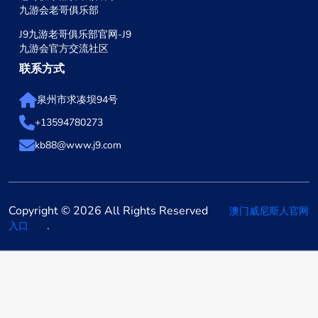
九游会老哥俱乐部
J9九游老哥俱乐部官网-J9
九游会官方交流社区
联系方式
泉州市求凑坝94号
+13594780273
kb88@www.j9.com
Copyright © 2026 All Rights Reserved
澳门威尼斯人官网
.
入口