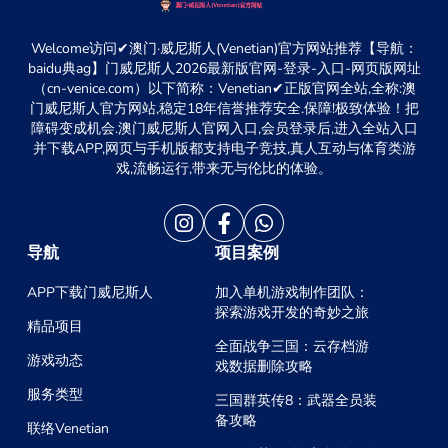
Welcome访问✔澳门·威尼斯人(Venetian)官方网站推荐【导航：
baidu典ag】门威尼斯人2026最新版官网-登录-入口-网页版网址
（cn-venice.com）以下简称：Venetian✔正版官网全站,全称:澳
门威尼斯人官方网站,稳定18年信誉推荐安全.保障!极致体验！把
障碍变成机会.澳门威尼斯人官网入口,会员登录后,进入全站入口
并下载APP,网页与手机版都支持电子竞技,真人互动与体育类游
戏,流畅运行,带来无与伦比的体验。
导航
项目案例
APP下载门威尼斯人
加入单机游戏制作团队：
探索游戏开发的奇妙之旅
精品项目
全面战争三国：云存档游
游戏动态
戏数据删除攻略
服务类型
三国群英传8：武器全员装
备攻略
联络Venetian